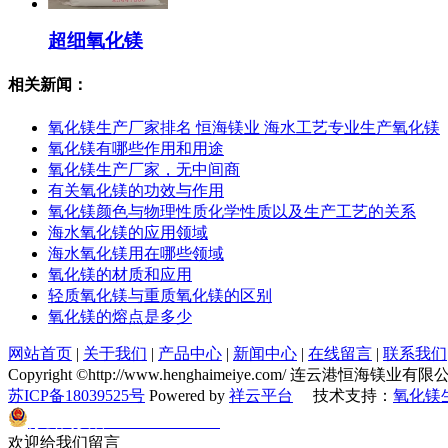
超细氧化镁
相关新闻：
氧化镁生产厂家排名 恒海镁业 海水工艺专业生产氧化镁
氧化镁有哪些作用和用途
氧化镁生产厂家，无中间商
有关氧化镁的功效与作用
氧化镁颜色与物理性质化学性质以及生产工艺的关系
海水氧化镁的应用领域
海水氧化镁用在哪些领域
氧化镁的材质和应用
轻质氧化镁与重质氧化镁的区别
氧化镁的熔点是多少
网站首页
|
关于我们
|
产品中心
|
新闻中心
|
在线留言
|
联系我们
Copyright ©http://www.henghaimeiye.com/ 连云港恒海镁
苏ICP备18039525号
Powered by
祥云平台
技术支持：
氧化镁
苏公网安备32070302010174
欢迎给我们留言