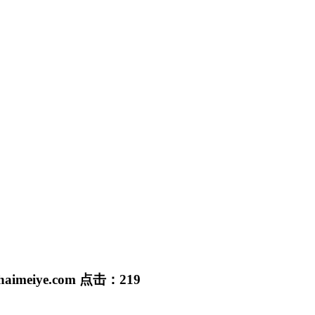
haimeiye.com
点击：
219