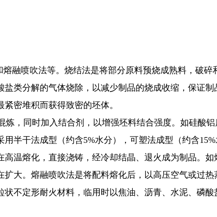
和熔融喷吹法等。烧结法是将部分原料预烧成熟料，破碎
酸盐类分解的气体烧除，以减少制品的烧成收缩，保证制
最紧密堆积而获得致密的坯体。
炼，同时加入结合剂，以增强坯料结合强度。如硅酸铝质
用半干法成型（约含5%水分），可塑法成型（约含15%
在高温熔化，直接浇铸，经冷却结晶、退火成为制品。如
在扩大。熔融喷吹法是将配料熔化后，以高压空气或过热
粒状不定形耐火材料，临用时以焦油、沥青、水泥、磷酸