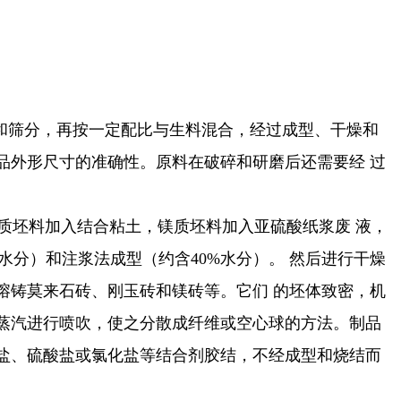
和筛分，再按一定配比与生料混合，经过成型、干燥和
品外形尺寸的准确性。原料在破碎和研磨后还需要经 过
坯料加入结合粘土，镁质坯料加入亚硫酸纸浆废 液，
水分）和注浆法成型（约含40%水分）。 然后进行干燥
熔铸莫来石砖、刚玉砖和镁砖等。它们 的坯体致密，机
蒸汽进行喷吹，使之分散成纤维或空心球的方法。制品
盐、硫酸盐或氯化盐等结合剂胶结，不经成型和烧结而