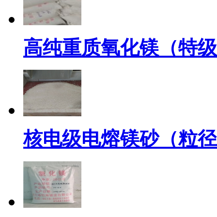
高纯重质氧化镁（特级
核电级电熔镁砂（粒径