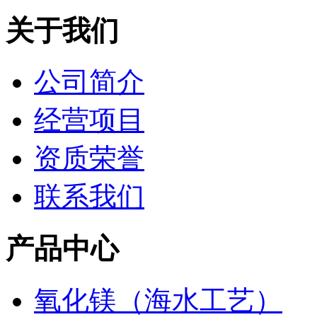
关于我们
公司简介
经营项目
资质荣誉
联系我们
产品中心
氧化镁（海水工艺）