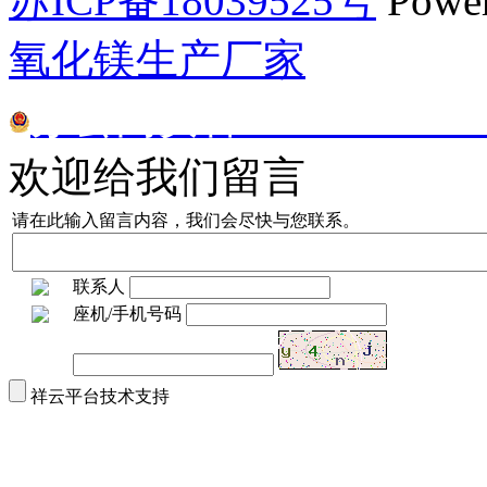
苏ICP备18039525号
Powe
氧化镁生产厂家
苏公网安备32070302010
欢迎给我们留言
请在此输入留言内容，我们会尽快与您联系。
联系人
座机/手机号码
祥云平台技术支持