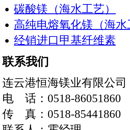
碳酸镁（海水工艺）
高纯电熔氧化镁（海水
经销进口甲基纤维素
联系我们
连云港恒海镁业有限公司
电 话：0518-86051860
传 真：0518-85441860
联系人：霍经理