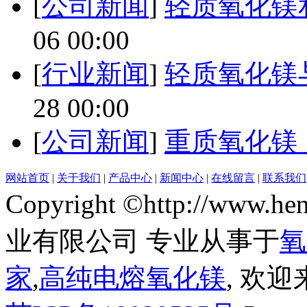
[
公司新闻
]
轻质氧化镁
06 00:00
[
行业新闻
]
轻质氧化镁
28 00:00
[
公司新闻
]
重质氧化镁
网站首页
|
关于我们
|
产品中心
|
新闻中心
|
在线留言
|
联系我们
Copyright ©http://www
业有限公司 专业从事于
氧
家
,
高纯电熔氧化镁
, 欢