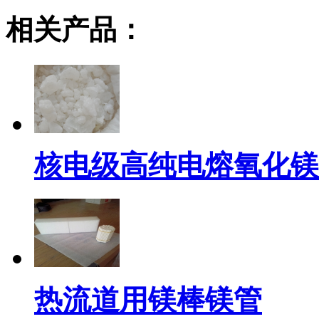
相关产品：
核电级高纯电熔氧化镁
热流道用镁棒镁管