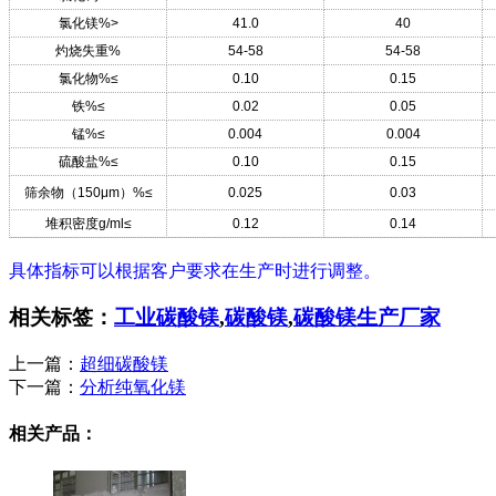
氯化镁%>
41.0
40
灼烧失重%
54-58
54-58
氯化物%≤
0.10
0.15
铁%≤
0.02
0.05
锰%≤
0.004
0.004
硫酸盐%≤
0.10
0.15
筛余物（150μm）%≤
0.025
0.03
堆积密度g/ml≤
0.12
0.14
具体指标可以根据客户要求在生产时进行调整。
相关标签：
工业碳酸镁
,
碳酸镁
,
碳酸镁生产厂家
上一篇：
超细碳酸镁
下一篇：
分析纯氧化镁
相关产品：