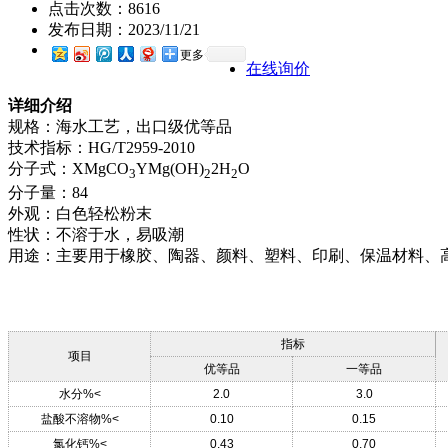
点击次数：
8616
发布日期：
2023/11/21
更多
在线询价
详细介绍
规格：海水工艺，出口级优等品
技术指标：HG/T2959-2010
分子式：XMgCO
YMg(OH)
2H
O
3
2
2
分子量：84
外观：白色轻松粉末
性状：不溶于水，易吸潮
用途：主要用于橡胶、陶器、颜料、塑料、印刷、保温材料、
指标
项目
优等品
一等品
水分%<
2.0
3.0
盐酸不溶物%<
0.10
0.15
氯化钙%<
0.43
0.70