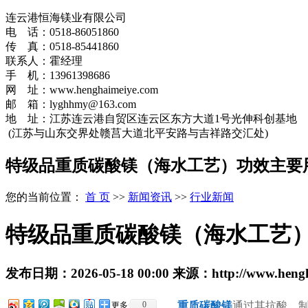
连云港恒海镁业有限公司
电 话：0518-86051860
传 真：0518-85441860
联系人：霍经理
手 机：13961398686
网 址：www.henghaimeiye.com
邮 箱：lyghhmy@163.com
地 址：江苏连云港自贸区连云区东方大道1号光伸科创基地
(江苏与山东交界处赣莒大道北平安路与吉祥路交汇处)
特级品重质碳酸镁（海水工艺）功效主要
您的当前位置：
首 页
>>
新闻资讯
>>
行业新闻
特级品重质碳酸镁（海水工艺
发布日期：
2026-05-18 00:00
来源：
http://www.heng
0
重质碳酸镁
通过其抗酸、
更多