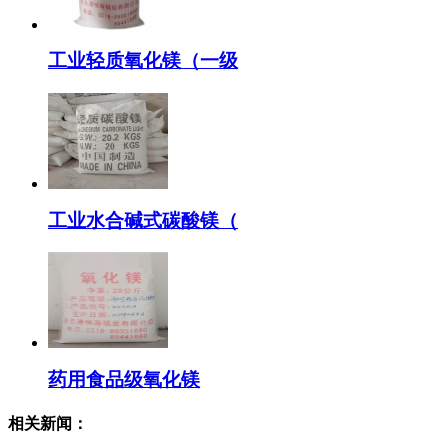
工业轻质氧化镁（一级
工业水合碱式碳酸镁（
药用食品级氧化镁
相关新闻：