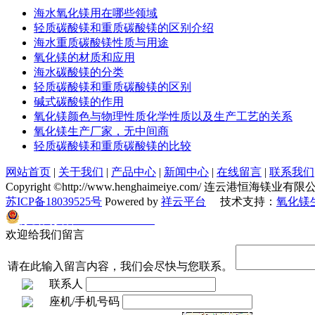
海水氧化镁用在哪些领域
轻质碳酸镁和重质碳酸镁的区别介绍
海水重质碳酸镁性质与用途
氧化镁的材质和应用
海水碳酸镁的分类
轻质碳酸镁和重质碳酸镁的区别
碱式碳酸镁的作用
氧化镁颜色与物理性质化学性质以及生产工艺的关系
氧化镁生产厂家，无中间商
轻质碳酸镁和重质碳酸镁的比较
网站首页
|
关于我们
|
产品中心
|
新闻中心
|
在线留言
|
联系我们
Copyright ©http://www.henghaimeiye.com/ 连云港恒海镁
苏ICP备18039525号
Powered by
祥云平台
技术支持：
氧化镁
苏公网安备32070302010174
欢迎给我们留言
请在此输入留言内容，我们会尽快与您联系。
联系人
座机/手机号码