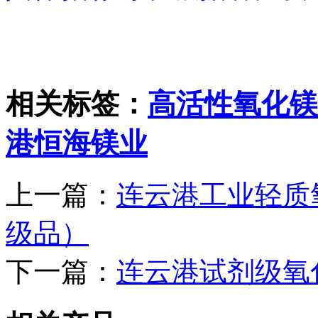
相关标签：
高活性氧化镁
港恒海镁业
上一篇：
连云港工业轻质
级品）
下一篇：
连云港试剂级氧