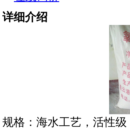
详细介绍
规格：海水工艺，活性级