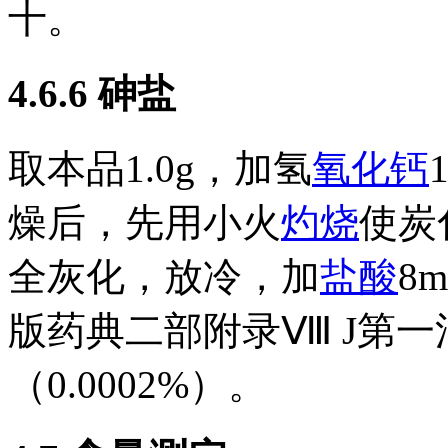
十。
4.6.6
砷盐
取本品1.0g，加氢
氧化钙
燥后，先用小火
灼烧
使炭
全灰化，放冷，加
盐酸
8
版药典二部附录Ⅷ J第
（0.0002%）。