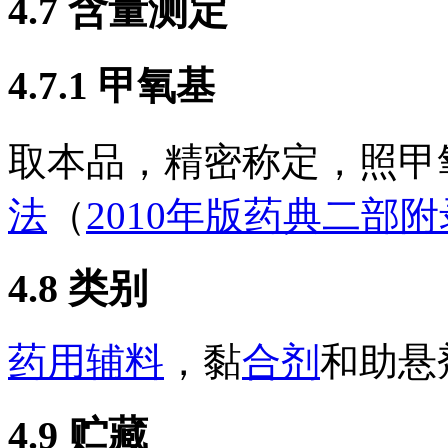
4.7
含量测定
4.7.1
甲氧基
取本品，精密称定，照甲
法
（
2010年版药典二部
4.8
类别
药用辅料
，黏
合剂
和助悬
4.9
贮藏