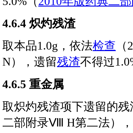
5.0%（
2010年版药典二
4.6.4
炽灼残渣
取本品1.0g，依法
检查
（
N），遗留
残渣
不得过1.
4.6.5
重金属
取炽灼残渣项下遗留的残渣
二部附录Ⅷ H第二法）