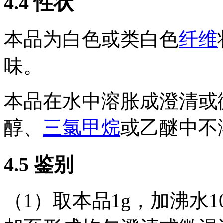
4.4
性状
本品为白色或类白色
纤维
味。
本品在水中溶胀成澄清或
醇、
三氯甲烷
或乙醚中不
4.5
鉴别
（1）取本品1g，加沸水1