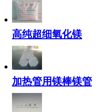
高纯超细氧化镁
加热管用镁棒镁管