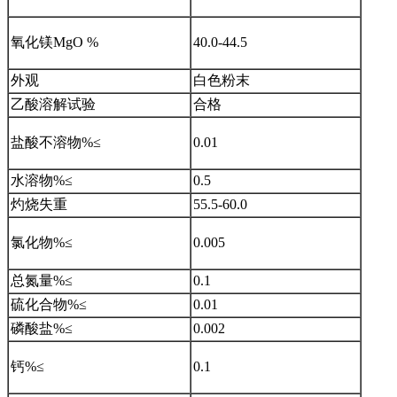
氧化镁MgO %
40.0-44.5
外观
白色粉末
乙酸溶解试验
合格
盐酸不溶物%≤
0.01
水溶物%≤
0.5
灼烧失重
55.5-60.0
氯化物%≤
0.005
总氮量%≤
0.1
硫化合物%≤
0.01
磷酸盐%≤
0.002
钙%≤
0.1