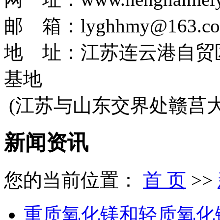
邮 箱：lyghhmy@163.c
地 址：江苏连云港自贸
基地
(江苏与山东交界处赣莒
新闻资讯
您的当前位置：
首 页
>>
重质氧化镁和轻质氧化