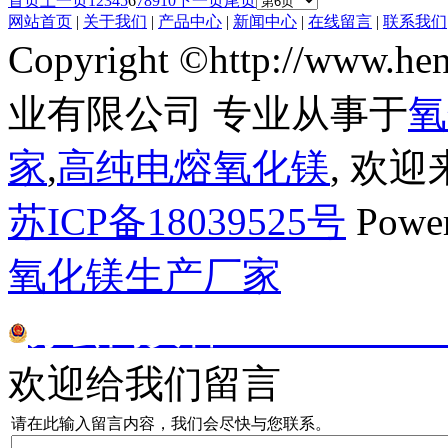
首页
上一页
1
2
3
4
5
6
7
8
9
10
下一页
尾页
网站首页
|
关于我们
|
产品中心
|
新闻中心
|
在线留言
|
联系我们
Copyright ©http://www
业有限公司 专业从事于
氧
家
,
高纯电熔氧化镁
, 欢
苏ICP备18039525号
Powe
氧化镁生产厂家
苏公网安备32070302010
欢迎给我们留言
请在此输入留言内容，我们会尽快与您联系。